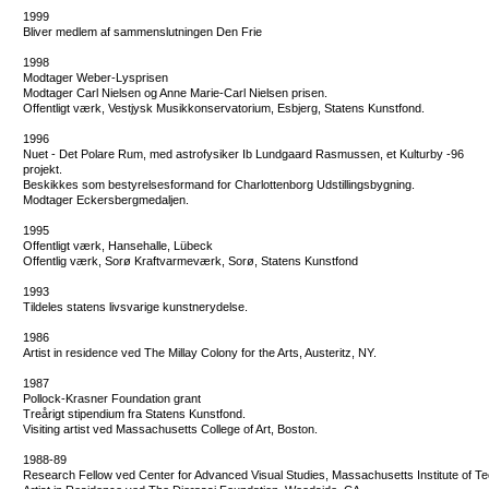
1999
Bliver medlem af sammenslutningen Den Frie
1998
Modtager Weber-Lysprisen
Modtager Carl Nielsen og Anne Marie-Carl Nielsen prisen.
Offentligt værk, Vestjysk Musikkonservatorium, Esbjerg, Statens Kunstfond.
1996
Nuet - Det Polare Rum, med astrofysiker Ib Lundgaard Rasmussen, et Kulturby -96
projekt.
Beskikkes som bestyrelsesformand for Charlottenborg Udstillingsbygning.
Modtager Eckersbergmedaljen.
1995
Offentligt værk, Hansehalle, Lübeck
Offentlig værk, Sorø Kraftvarmeværk, Sorø, Statens Kunstfond
1993
Tildeles statens livsvarige kunstnerydelse.
1986
Artist in residence ved The Millay Colony for the Arts, Austeritz, NY.
1987
Pollock-Krasner Foundation grant
Treårigt stipendium fra Statens Kunstfond.
Visiting artist ved Massachusetts College of Art, Boston.
1988-89
Research Fellow ved Center for Advanced Visual Studies, Massachusetts Institute of 