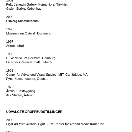
2002
Felix Jenewin Gallery, Kutna Hpra, Tjekkiet
Galleri Stalke, København
2000
Esbjerg Kunstmuseum
1998
Museum am Ostwall, Dortmund
1997
Arken, Ishøj
1993
HEW-Museum electrum, Hamburg
Overbeck-Gesellschaft, Lübeck
1989
Center for Advanced Visual Studies, MIT, Cambridge, MA
Fyns Kunstmuseum, Odense
1972
Århus Kunstbygning
Ars Studeo, Århus
UDVALGTE GRUPPEUDSTILLINGER
2005
Light Art from Artificial Light
, ZKM-Center for Art and Media Karlsruhe