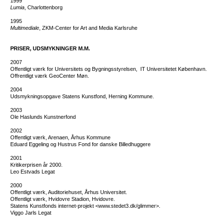
1999
Lumia
, Charlottenborg
1995
Multimediale
, ZKM-Center for Art and Media Karlsruhe
PRISER, UDSMYKNINGER M.M.
2007
Offentligt værk for Universitets og Bygningsstyrelsen, IT Universitetet København.
Offrentligt værk GeoCenter Møn.
2004
Udsmykningsopgave Statens Kunstfond, Herning Kommune.
2003
Ole Haslunds Kunstnerfond
2002
Offentligt værk, Arenaen, Århus Kommune
Eduard Eggeling og Hustrus Fond for danske Billedhuggere
2001
Kritikerprisen år 2000.
Leo Estvads Legat
2000
Offentligt værk, Auditoriehuset, Århus Universitet.
Offentligt værk, Hvidovre Stadion, Hvidovre.
Statens Kunstfonds internet-projekt <www.stedet3.dk/glimmer>.
Viggo Jarls Legat